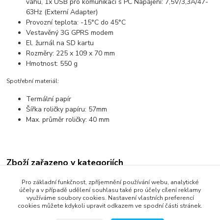
váhu, 1x USB pro komunikaci s PC Napájení: 7,5V/3,3A/47-
63Hz (Externí Adapter)
Provozní teplota: -15°C do 45°C
Vestavěný 3G GPRS modem
El. žurnál na SD kartu
Rozměry: 225 x 109 x 70 mm
Hmotnost: 550 g
Spotřební materiál:
Termální papír
Šířka roličky papíru: 57mm
Max. průměr roličky: 40 mm
Zboží zařazeno v kategoriích
Elektronické registrační pokladny
Pro základní funkčnost, zpříjemnění používání webu, analytické
účely a v případě udělení souhlasu také pro účely cílení reklamy
využíváme soubory cookies. Nastavení vlastních preferencí
cookies můžete kdykoli upravit odkazem ve spodní části stránek.