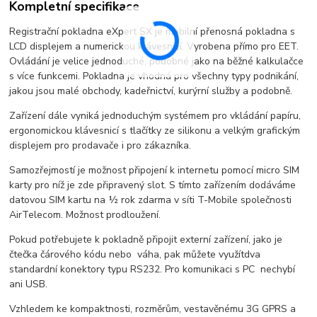
Kompletní specifikace
Registrační pokladna eXpert SX je mobilní přenosná pokladna s
LCD displejem a numerickou klávesnicí. Vyrobena přímo pro EET.
Ovládání je velice jednoduché, podobné jako na běžné kalkulačce
s více funkcemi. Pokladna je vhodná pro všechny typy podnikání,
jakou jsou malé obchody, kadeřnictví, kurýrní služby a podobně.
Zařízení dále vyniká jednoduchým systémem pro vkládání papíru,
ergonomickou klávesnicí s tlačítky ze silikonu a velkým grafickým
displejem pro prodavače i pro zákazníka.
Samozřejmostí je možnost připojení k internetu pomocí micro SIM
karty pro níž je zde připravený slot. S tímto zařízením dodáváme
datovou SIM kartu na ½ rok zdarma v síti T-Mobile společnosti
AirTelecom. Možnost prodloužení.
Pokud potřebujete k pokladně připojit externí zařízení, jako je
čtečka čárového kódu nebo váha, pak můžete využítdva
standardní konektory typu RS232. Pro komunikaci s PC nechybí
ani USB.
Vzhledem ke kompaktnosti, rozměrům, vestavěnému 3G GPRS a