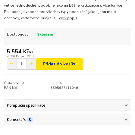
velice jednoduché, podobné jako na běžné kalkulačce s více funkcemi.
Pokladna je vhodná pro všechny typy podnikání, jakou jsou malé
obchody, kadeřnictví, kurýrní s...
celý popis
Dostupnost
Skladem
5 554 Kč
/
ks
4 590 Kč
bez DPH
Přidat do košíku
Číslo produktu:
EET06
EAN kód:
8595627411046
Kompletní specifikace
Komentáře
0