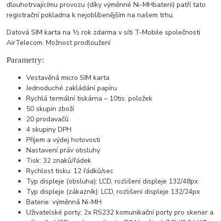
dlouhotrvajícímu provozu (díky výměnné Ni-MHbaterii) patří tato
registrační pokladna k nejoblíbenějším na našem trhu.
Datová SIM karta na ½ rok zdarma v síti T-Mobile společnosti
AirTelecom. Možnost prodloužení
Parametry:
Vestavěná micro SIM karta
Jednoduché zakládání papíru
Rychlá termální tiskárna – 10tis. položek
50 skupin zboží
20 prodavačů
4 skupiny DPH
Příjem a výdej hotovosti
Nastavení práv obsluhy
Tisk: 32 znaků/řádek
Rychlost tisku: 12 řádků/sec
Typ displeje (obsluha): LCD, rozlišení displeje 132/48px
Typ displeje (zákazník): LCD, rozlišení displeje 132/24px
Baterie: výměnná Ni-MH
Uživatelské porty: 2x RS232 komunikační porty pro skener a