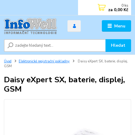
0
ks
za
0,00 Kč
Menu
Hledat
Úvod
Elektronické registrační pokladny
Daisy eXpert SX, baterie, displej,
GSM
Daisy eXpert SX, baterie, displej,
GSM