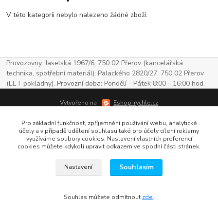
V této kategorii nebylo nalezeno žádné zboží.
Provozovny: Jaselská 1967/6, 750 02 Přerov (kancelářská
technika, spotřební materiál); Palackého 2820/27, 750 02 Přerov
(EET pokladny). Provozní doba: Pondělí - Pátek 8:00 - 16:00 hod.
Vytvořeno na
Eshop-rychle.cz
Pro základní funkčnost, zpříjemnění používání webu, analytické
účely a v případě udělení souhlasu také pro účely cílení reklamy
využíváme soubory cookies. Nastavení vlastních preferencí
cookies můžete kdykoli upravit odkazem ve spodní části stránek.
Souhlasím
Nastavení
Souhlas můžete odmítnout
zde
.