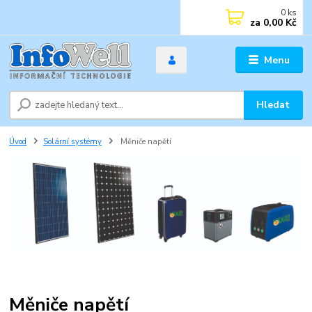
0
ks
za
0,00 Kč
Menu
Hledat
Úvod
Solární systémy
Měniče napětí
Měniče napětí