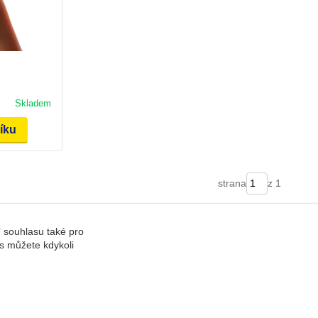
Skladem
šíku
strana
z 1
í souhlasu také pro
s můžete kdykoli
erov (EET pokladny). Provozní doba: Pondělí - Pátek