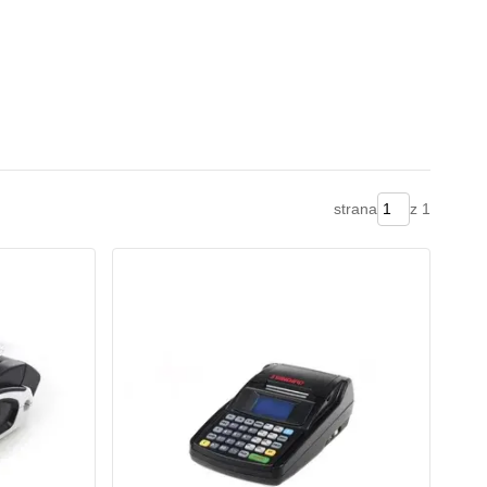
strana
z 1