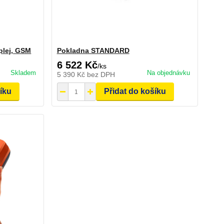
splej, GSM
Pokladna STANDARD
6 522 Kč
/
ks
Skladem
Na objednávku
5 390 Kč
bez DPH
šíku
Přidat do košíku