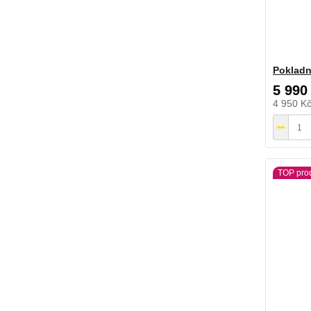
Poklad
5 990
4 950 K
TOP pro