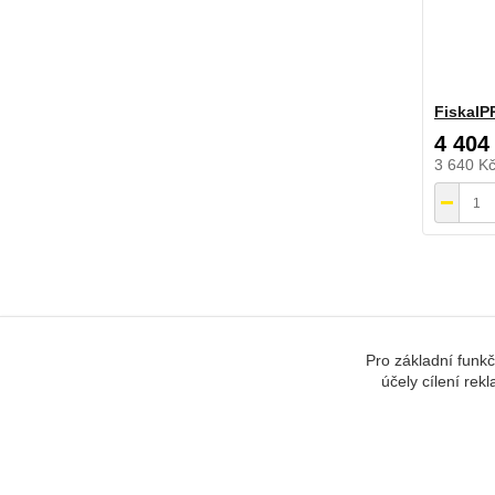
FiskalP
4 404
3 640 K
Pro základní funkč
účely cílení re
Provozovny: Jaselská 1967/6, 750 02 Přerov (kancelářsk
8:00 - 16:00 hod.