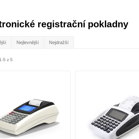
tronické registrační pokladny
jší
Nejlevnější
Nejdražší
1-5 z 5