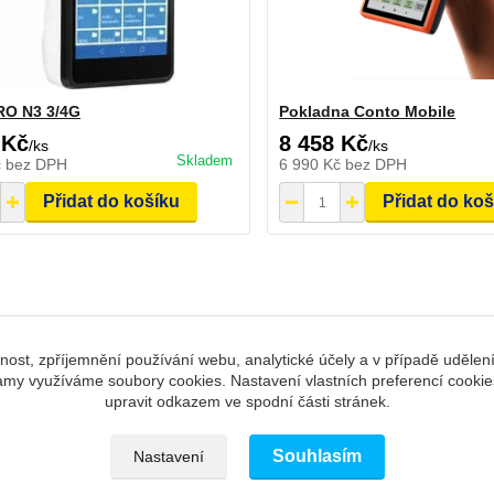
RO N3 3/4G
Pokladna Conto Mobile
 Kč
8 458 Kč
/
ks
/
ks
Skladem
č
bez DPH
6 990 Kč
bez DPH
Přidat do košíku
Přidat do ko
nost, zpříjemnění používání webu, analytické účely a v případě udělen
klamy využíváme soubory cookies. Nastavení vlastních preferencí cookie
upravit odkazem ve spodní části stránek.
á technika, spotřební materiál); Palackého 2820/27, 750 02 Př
Souhlasím
Nastavení