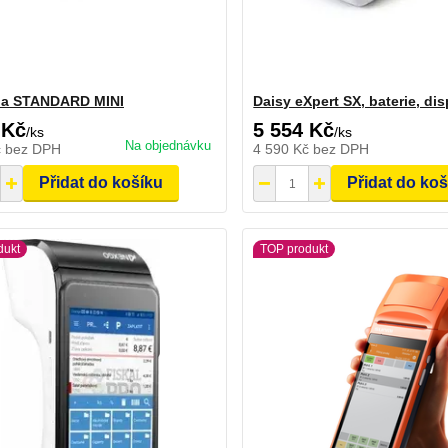
na STANDARD MINI
Daisy eXpert SX, baterie, di
 Kč
5 554 Kč
/
ks
/
ks
Na objednávku
č
bez DPH
4 590 Kč
bez DPH
Přidat do košíku
Přidat do ko
dukt
TOP produkt