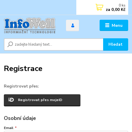
0
ks
za
0,00 Kč
Menu
Hledat
Registrace
Registrovat přes:
Registrovat přes mojeID
Osobní údaje
Email
*