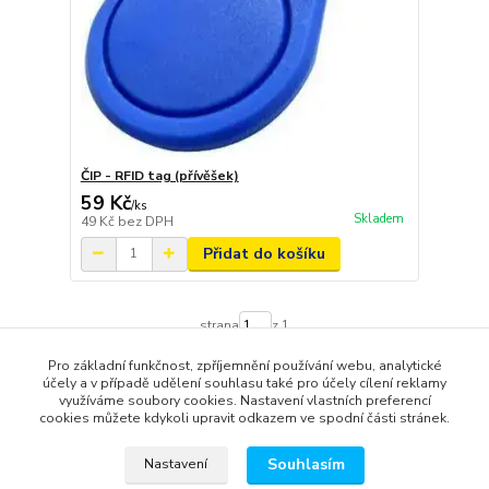
ČIP - RFID tag (přívěšek)
59 Kč
/
ks
Skladem
49 Kč
bez DPH
Přidat do košíku
strana
z 1
Pro základní funkčnost, zpříjemnění používání webu, analytické
účely a v případě udělení souhlasu také pro účely cílení reklamy
využíváme soubory cookies. Nastavení vlastních preferencí
cookies můžete kdykoli upravit odkazem ve spodní části stránek.
Provozovny: Jaselská 1967/6, 750 02 Přerov (kancelářská
Souhlasím
Nastavení
technika, spotřební materiál); Palackého 2820/27, 750 02 Přerov