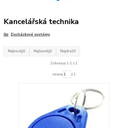
Kancelářská technika
Docházkové systémy
Nejnovější
Nejlevnější
Nejdražší
Zobrazuji 1-1 z 1
strana
z 1