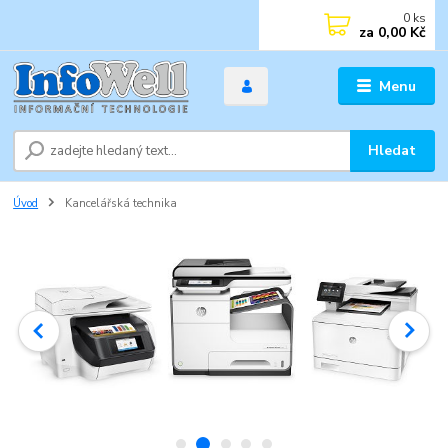
0
ks
za
0,00 Kč
Menu
Hledat
Úvod
Kancelářská technika