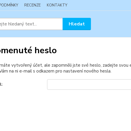
 PODMÍNKY
RECENZE
KONTAKTY
Hledat
menuté heslo
 máte vytvořený účet, ale zapomněli jste své heslo, zadejte svou e-
ám na ni e-mail s odkazem pro nastavení nového hesla.
l: