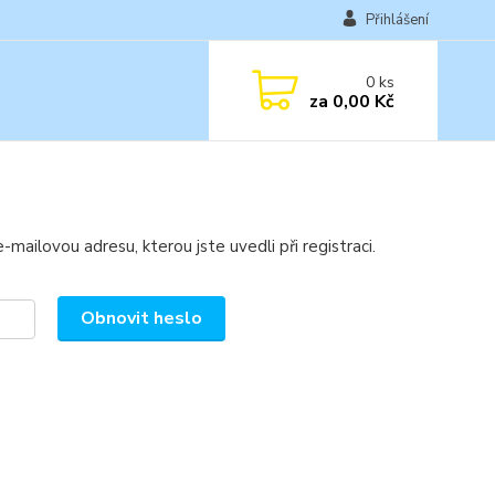
Přihlášení
0
ks
za
0,00 Kč
mailovou adresu, kterou jste uvedli při registraci.
Obnovit heslo