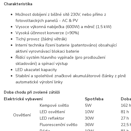
Charakteristika
Možnost dobíjení z běžné sítě 230V, nebo přímo z
fotovoltaických panelů - AC & PV
Vysoce výkonná nabíječka (600W) a měnič (1,5 kW)
Vysoká účinnost konverze (>90%)
Tichý provoz (žádný větrák)
Interní technika řízení baterie (patentováno) obsahující
aktivní vyrovnávací blokaci baterie
Řídící systém hlavního vypínače (pro prodloužení
skladování) a spínací výstup
LED ukazatel kapacity
Stabilní a spolehlivé značkové akumulátorové články z plně
automatické výrobní linky
Doba chodu při zvolené zátěži
Elektrické vybavení
Spotřeba
Doba
Kempové světlo
5W
162 
LED osvětlení
10W
81 h
Osvětlení
LED reflektor
30W
27 h
Fluorescenční světlo
36W
22,5 