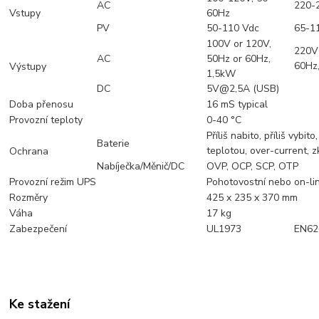
AC
220-
Vstupy
60Hz
PV
50-110 Vdc
65-1
100V or 120V,
220V 
AC
50Hz or 60Hz,
60Hz
Výstupy
1,5kW
DC
5V@2,5A (USB)
Doba přenosu
16 mS typical
Provozní teploty
0-40 °C
Příliš nabito, příliš vybito
Baterie
teplotou, over-current, z
Ochrana
Nabíječka/Měnič/DC
OVP, OCP, SCP, OTP
Provozní režim UPS
Pohotovostní nebo on-lin
Rozměry
425 x 235 x 370 mm
Váha
17 kg
Zabezpečení
UL1973
EN62
Ke stažení