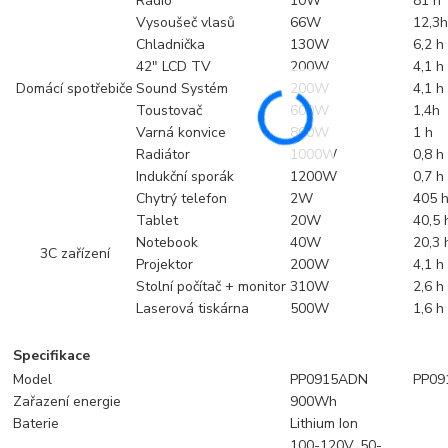
Rádio
10W
81 h
Vysoušeč vlasů
66W
12,3
Chladnička
130W
6,2 h
42" LCD TV
200W
4,1 h
Domácí spotřebiče
Sound Systém
200W
4,1 h
Toustovač
600W
1,4h
Varná konvice
800W
1 h
Radiátor
1000W
0,8 h
Indukční sporák
1200W
0,7 h
Chytrý telefon
2W
405 
Tablet
20W
40,5 
Notebook
40W
20,3 
3C zařízení
Projektor
200W
4,1 h
Stolní počítač + monitor
310W
2,6 h
Laserová tiskárna
500W
1,6 h
Specifikace
Model
PP0915ADN
PP09
Zařazení energie
900Wh
Baterie
Lithium Ion
100-120V, 50-